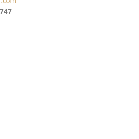
l.com
 747