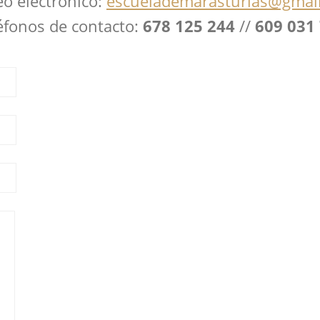
eo electrónico:
escuelademarasturias@gmai
éfonos de contacto:
678 125 244
//
609 031