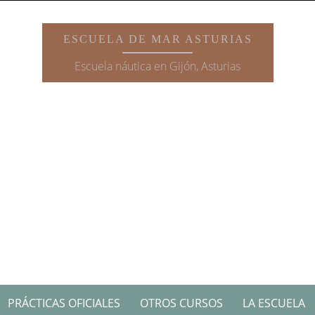
ESCUELA DE MAR ASTURIAS
Escuela náutica en Gijón, Asturias
PRÁCTICAS OFICIALES
OTROS CURSOS
LA ESCUELA