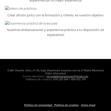
experimentan su mejor experiencia
Crear afición junto con la formación y criterio, es nuestro objetivo
Nuestras embarcaciones y experiencia práctica a tu disposición ¡te
esperamos!
Calle Vicente Jove, nº 25, bajo (haciendo esquina con la c/ Padre Montero)
Gijón (Asturias)
Correo electrónico:
escuelademarasturias@gmail.com
Teléfonos de contacto:
678 125 244
//
609 031 747
Política de privacidad
Política de cookies
Aviso legal