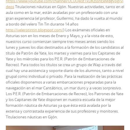
https://www.youtube.com/channel/UCUQikst1xDKzssnEeM8gvog/vi
deos
Titulaciones náuticas en Gijón. Nuestras actividades, tanto en el
aula como en la mar, están avaladas por un profesorado con una
gran experiencia (el profesor, Guillermo, ha dado la vuelta al mundo
a bordo del velero Tin Tin durante 14 años
http://velerotintin.blogspot.com/
) Los exámenes oficiales en
Asturias son en los meses de Enero y Mayo, y a la vista de esto,
nuestros curso comienzan siempre tres meses antes siendo los
lunes y jueves los días destinados a la formación de los candidatos al
título de Patrón de Yate, los martes y viernes para los Capitanes de
Yate y los miércoles para los P.E.R. (Patrón de Embarcaciones de
Recreo). Para todos los títulos se crea un grupo de Wap a través del
cual hay una asistencia y soporte diario de los alumnos, tanto a nivel
grupal como individual o privado. Para la realización de las prácticas
oficiales disponemos a varias embarcaciones preparadas para la
navegación en el mar Cantábrico, un mar duro y a veces sorpresivo.
Los P.E.R. (Patrón de Embarcaciones de Recreo), los Patrones de Yate
y los Capitanes de Yate disponen en nuestra escuela de la mejor
formación náutica de Asturias ya que ésta está avalada por la
extensa y contrastada experiencia de sus profesores y monitores.
Titulaciones náuticas en Gijón.