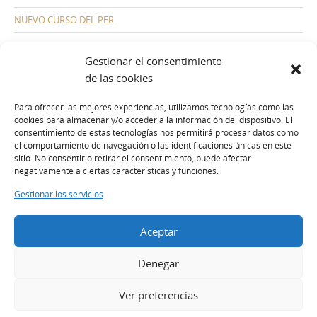
NUEVO CURSO DEL PER
Gestionar el consentimiento
de las cookies
Para ofrecer las mejores experiencias, utilizamos tecnologías como las
cookies para almacenar y/o acceder a la información del dispositivo. El
consentimiento de estas tecnologías nos permitirá procesar datos como
Calle Vicente Jove, nº 25, bajo (haciendo esquina con la c/ Padre Montero)
Gijón (Asturias)
el comportamiento de navegación o las identificaciones únicas en este
Correo electrónico:
escuelademarasturias@gmail.com
sitio. No consentir o retirar el consentimiento, puede afectar
Teléfonos de contacto:
678 125 244
//
609 031 747
negativamente a ciertas características y funciones.
Gestionar los servicios
Aceptar
Política de privacidad
Política de cookies
Aviso legal
Denegar
Ver preferencias
Inicio
Blog
Títulos náuticos
Prácticas Oficiales
Otros Cursos
LA ESCUELA
LAS EMBARCACIONES
Fotografías
Contacto