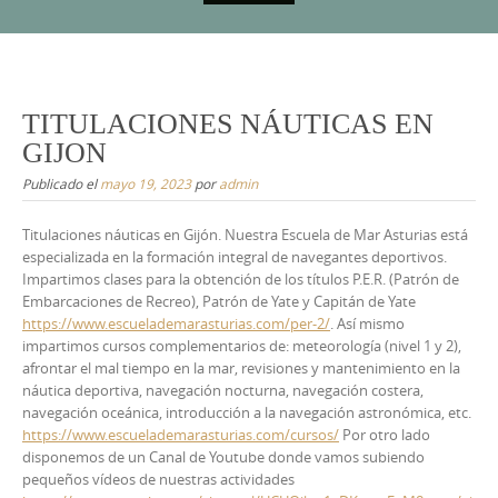
Saltar
al
contenido
TITULACIONES NÁUTICAS EN
GIJON
Publicado el
mayo 19, 2023
por
admin
Titulaciones náuticas en Gijón. Nuestra Escuela de Mar Asturias está
especializada en la formación integral de navegantes deportivos.
Impartimos clases para la obtención de los títulos P.E.R. (Patrón de
Embarcaciones de Recreo), Patrón de Yate y Capitán de Yate
https://www.escuelademarasturias.com/per-2/
. Así mismo
impartimos cursos complementarios de: meteorología (nivel 1 y 2),
afrontar el mal tiempo en la mar, revisiones y mantenimiento en la
náutica deportiva, navegación nocturna, navegación costera,
navegación oceánica, introducción a la navegación astronómica, etc.
https://www.escuelademarasturias.com/cursos/
Por otro lado
disponemos de un Canal de Youtube donde vamos subiendo
pequeños vídeos de nuestras actividades